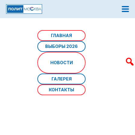
Главная
/
Новости
/
Активисты «Единой России»
ГЛАВНАЯ
юга Москвы посетили приют «Бирюлёво»
ВЫБОРЫ 2026
Активисты «Единой России»
НОВОСТИ
юга Москвы посетили приют
«Бирюлёво»
ГАЛЕРЕЯ
КОНТАКТЫ
Источник фото:
Дата: 16 августа 2025 г
Местное отделение партии «Единая Россия» ЮАО
организовало сбор и передачу помощи для приюта в