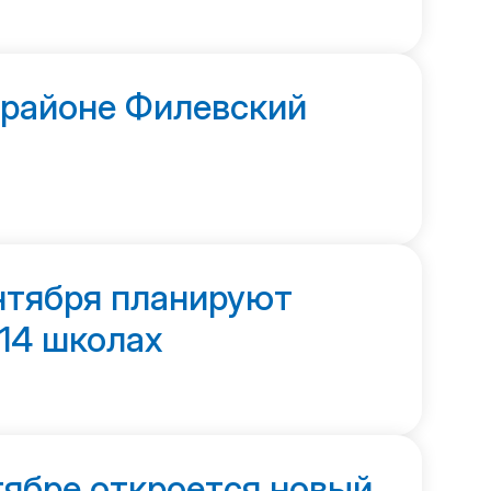
 районе Филевский
ентября планируют
14 школах
тябре откроется новый