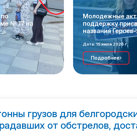
 по
Молодежные акти
ме № 17 на
поддержку присв
названия Героев
Дата: 15 июля 2026 г
Подробнее
тонны грузов для белгородски
радавших от обстрелов, дост
нтеры движения «Матери Ро