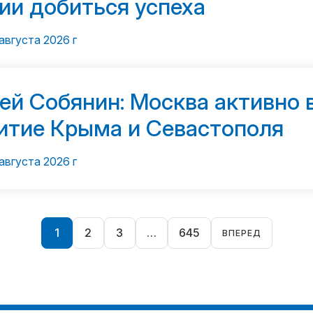
ии добиться успеха
августа 2026 г
ей Собянин: Москва активно 
итие Крыма и Севастополя
августа 2026 г
Пагинация
1
2
3
…
645
ВПЕРЕД
записей