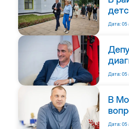
детс
Дата: 05 
Депу
диаг
пом
Дата: 05 
В Мо
вопр
иску
Дата: 05 