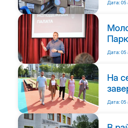
Дата: 05 
Моло
Пар
Дата: 05 
На с
заве
Дата: 05 
В ра