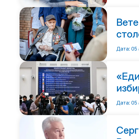
Вете
стол
Дата: 05 
«Еди
изби
Дата: 05 
Серг