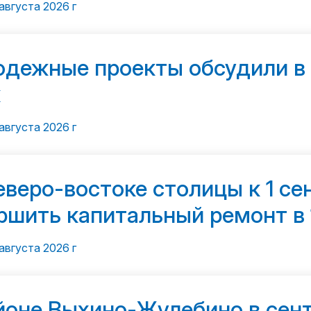
августа 2026 г
дежные проекты обсудили в
к
августа 2026 г
еверо-востоке столицы к 1 с
ршить капитальный ремонт в 
августа 2026 г
йоне Выхино-Жулебино в сен