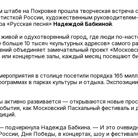
ом штабе на Покровке прошла творческая встреча
артисткой России, художественным руководителем
ра «Русская песня»
Надеждой
Бабкиной
.
живой и одухотворенный город, где люди по-наст
 больше 10 тысяч «культурных адресов» самого р
ений объединяет замечательный проект «Московск
ры или концертные залы, каждый месяц посещают б
мероприятия в столице посетили порядка 165 милл
рограммах в парках культуры и отдыха. Экспозици
ы активно развивается — открываются новые прост
обытия, как Московский Пасхальный фестиваль и 
диций.
— подчеркнула Надежда Бабкина. — И это очевидн
России, Дня Победы, в концертах, шоу и фестивал