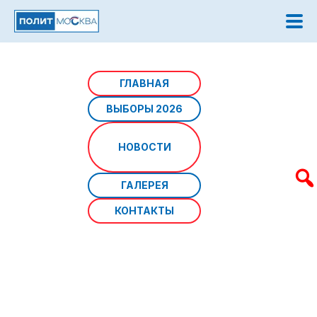
Главная
/
Новости
/
Единство народа – опора
ГЛАВНАЯ
России!
ВЫБОРЫ 2026
Единство народа – опора
НОВОСТИ
России!
ГАЛЕРЕЯ
КОНТАКТЫ
Источник фото: Пресс-служба МГД
Дата: 04 ноября 2025 г
Депутаты Мосгордумы поздравили москвичей и всех
россиян с Днем народного единства, который
отмечается
ежегодно
4 ноября.