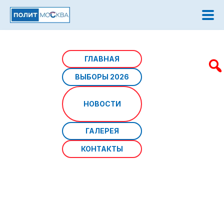
Главная
/
Новости
/
Город стимулирует создание
ГЛАВНАЯ
рабочих мест для москвичей в ТиНАО
ВЫБОРЫ 2026
Город стимулирует создание
НОВОСТИ
рабочих мест для москвичей в
ТиНАО
ГАЛЕРЕЯ
КОНТАКТЫ
Источник фото:
Дата: 12 ноября 2024 г
С начала года инвесторы получили от города свыше 132
гектаров земли в ТиНАО по ставке один рубль в год.