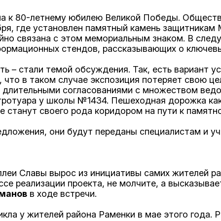
а к 80-летнему юбилею Великой Победы. Обществ
бря, где установлен памятный камень защитникам
йно связана с этом мемориальным знаком. В след
формационных стендов, рассказывающих о ключевы
ить – стали темой обсуждения. Так, есть вариант у
 что в таком случае экспозиция потеряет свою цел
а длительными согласованиями с множеством ведо
ротуара у школы №1434. Пешеходная дорожка как
 станут своего рода коридором на пути к памятн
едложения, они будут переданы специалистам и уч
ллеи Славы вырос из инициативы самих жителей ра
ссе реализации проекта, не молчите, а высказывае
зманов
в ходе встречи.
ла у жителей района Раменки в мае этого года. Р