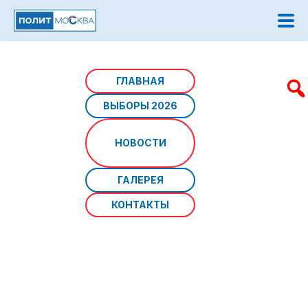
Главная
/
Новости
/
Мэр Москвы поздравил
ГЛАВНАЯ
москвичей с Днем народного единства
ВЫБОРЫ 2026
Мэр Москвы поздравил
НОВОСТИ
москвичей с Днем народного
единства
ГАЛЕРЕЯ
КОНТАКТЫ
Источник фото: Владимир Охрименко. Mos.ru
Дата: 04 ноября 2025 г
Сергей Собянин
поздравил жителей столицы с Днем
народного единства в своем канале в
мессенджере