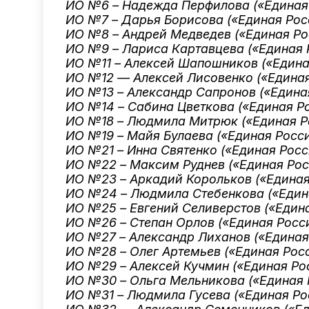
ИО №6 – Надежда Перфилова («Единая
ИО №7 – Дарья Борисова («Единая Рос
ИО №8 – Андрей Медведев («Единая Ро
ИО №9 – Лариса Картавцева («Единая 
ИО №11 – Алексей Шапошников («Едина
ИО №12 — Алексей Лисовенко («Единая
ИО №13 – Александр Сапронов («Едина
ИО №14 – Сабина Цветкова («Единая Р
ИО №18 – Людмила Митрюк («Единая Р
ИО №19 – Майя Булаева («Единая Росс
ИО №21 – Инна Святенко («Единая Росс
ИО №22 – Максим Руднев («Единая Рос
ИО №23 – Аркадий Корольков («Единая
ИО №24 – Людмила Стебенкова («Един
ИО №25 – Евгений Селиверстов («Един
ИО №26 – Степан Орлов («Единая Росс
ИО №27 – Александр Лиханов («Единая
ИО №28 – Олег Артемьев («Единая Рос
ИО №29 – Алексей Кучмин («Единая Ро
ИО №30 – Ольга Мельникова («Единая 
ИО №31 – Людмила Гусева («Единая Ро