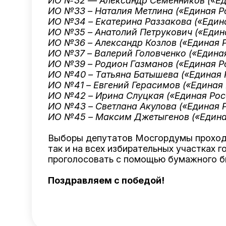
ИО №32 — Александр Семенников («Ед
ИО №33 – Наталия Метлина («Единая Р
ИО №34 – Екатерина Раззакова («Един
ИО №35 – Анатолий Петрукович («Един
ИО №36 – Александр Козлов («Единая 
ИО №37 – Валерий Головченко («Едина
ИО №39 – Родион Газманов («Единая Р
ИО №40 – Татьяна Батышева («Единая 
ИО №41 – Евгений Герасимов («Единая 
ИО №42 – Ирина Слуцкая («Единая Рос
ИО №43 – Светлана Акулова («Единая 
ИО №45 – Максим Джетыгенов («Едина
Выборы депутатов Мосгордумы проходили
так и на всех избирательных участках
проголосовать с помощью бумажного б
Поздравляем с победой!