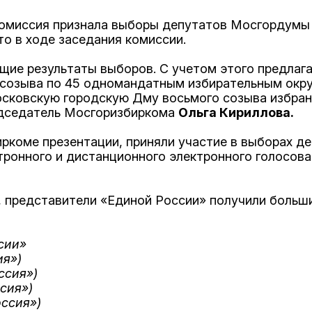
комиссия признала выборы депутатов Мосгордумы
о в ходе заседания комиссии.
щие результаты выборов. С учетом этого предлага
созыва по 45 одномандатным избирательным окр
Московскую городскую Дму восьмого созыва избра
редседатель Мосгоризбиркома
Ольга Кириллова.
ркоме презентации, приняли участие в выборах д
тронного и дистанционного электронного голосован
, представители «Единой России» получили больш
сии»
ия»)
ссия»)
сия»)
ссия»)