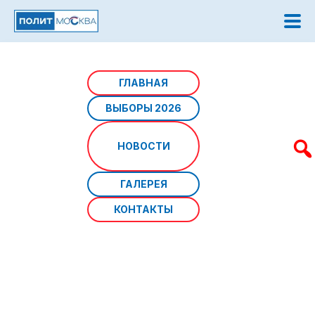
Главная
/
Новости
/
Московские парки начинают
ГЛАВНАЯ
готовить к весенне-летнему сезону
ВЫБОРЫ 2026
Московские парки начинают
НОВОСТИ
готовить к весенне-летнему
сезону
ГАЛЕРЕЯ
КОНТАКТЫ
Источник фото:
Дата: 01 апреля 2024 г
В апреле в рамках месячника чистоты в столичных
парках подготовят более 480 гектаров газонов,