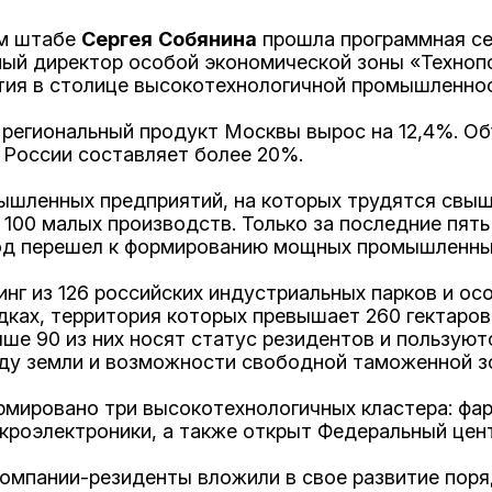
ом штабе
Сергея
Собянина
прошла программная се
ный директор особой экономической зоны «Техно
ития в столице высокотехнологичной промышленно
ый региональный продукт Москвы вырос на 12,4%. О
 России составляет более 20%.
ышленных предприятий, на которых трудятся свыш
 100 малых производств. Только за последние пят
род перешел к формированию мощных промышленны
нг из 126 российских индустриальных парков и ос
дках, территория которых превышает 260 гектаров
ше 90 из них носят статус резидентов и пользуют
нду земли и возможности свободной таможенной з
мировано три высокотехнологичных кластера: фа
кроэлектроники, а также открыт Федеральный цен
компании-резиденты вложили в свое развитие поря