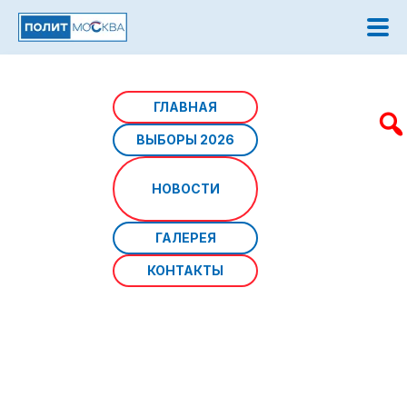
Главная
/
Новости
/
С 23 по 27 августа пройдет
ГЛАВНАЯ
Московская международная неделя кино
ВЫБОРЫ 2026
С 23 по 27 августа пройдет
НОВОСТИ
Московская международная
неделя кино
ГАЛЕРЕЯ
КОНТАКТЫ
Источник фото: Пресс-служба Департамента
культурного наследия города Москвы
Дата: 07 августа 2025 г
Москва примет представителей киноиндустрии из