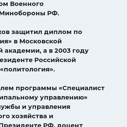
том Военного
 Минобороны РФ.
ков защитил диплом по
ия» в Московской
академии, а в 2003 году
езиденте Российской
«политология».
елем программы «Специалист
ципальному управлению»
лужбы и управления
го хозяйства и
Президенте РФ, доцент