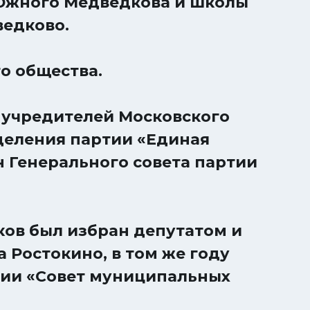
 Южного Медведкова и школы
ведково.
о общества.
з учредителей Московского
деления партии «Единая
н Генерального совета партии
ков был избран депутатом и
а Ростокино, в том же году
ции «Совет муниципальных