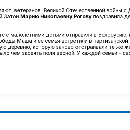
ляют ветеранов Великой Отечественной войны с 
й Затон
Марию Николаевну Рогову
поздравила д
те с малолетними детьми отправили в Белорусию, 
обеды Маша и ее семья встретили в партизанской
ю деревню, которую заново отстраивали те же ж
ыло чем засеять поля весной. У каждой семьи – с