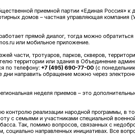
общественной приемной партии «Единая Россия» к
ртирных домов – частная управляющая компания (У
 работает прямой диалог, тогда можно обратиться
mos.ru или мобильное приложение.
зжей части, тротуаров, парков, скверов, террито
телю территории или здания в Объединение админ
я по телефону:
+7 (495) 690-77-00
(с понедельника
ые дни направить обращение можно через электро
р
егиональная неделя приемов – это дополнительны
ю контролю реализации народной программы, в то
оту с семьями и участниками специальной военно
асса. Так, помимо вопросов, связанных с недобр
, социально направленных инициативах. Все вопро