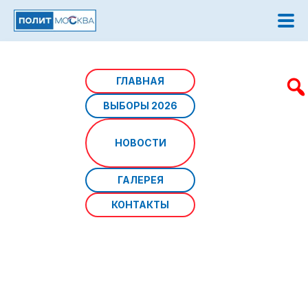
Главная
/
Новости
/
В парках Москвы этой зимой
ГЛАВНАЯ
будет работать 47 катков
ВЫБОРЫ 2026
В парках Москвы этой зимой
НОВОСТИ
будет работать 47 катков
ГАЛЕРЕЯ
КОНТАКТЫ
Источник фото:
Дата: 10 декабря 2024 г
Первыми по традиции гостей приняли площадки с
искусственным покрытием. Катки с натуральным льдом
ждут устойчивой зимней погоды.