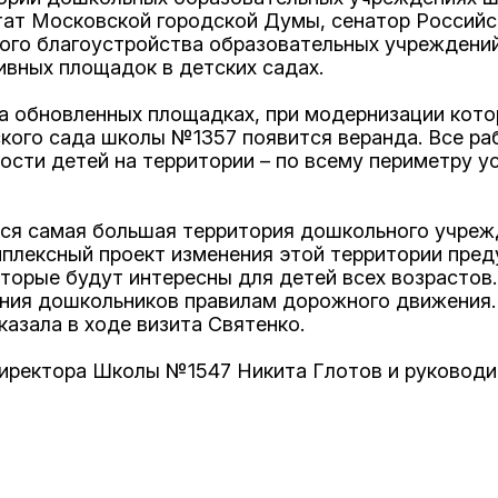
утат Московской городской Думы, сенатор Россий
ного благоустройства образовательных учреждени
ивных площадок в детских садах.
а обновленных площадках, при модернизации кот
ского сада школы №1357 появится веранда. Все ра
ости детей на территории – по всему периметру у
ся самая большая территория дошкольного учреж
мплексный проект изменения этой территории пре
орые будут интересны для детей всех возрастов. 
ения дошкольников правилам дорожного движения.
азала в ходе визита Святенко.
 директора Школы №1547 Никита Глотов и руково