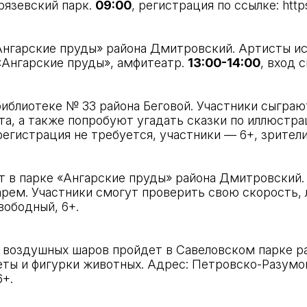
ирязевский парк.
09:00
, регистрация по ссылке:
http
нгарские пруды» района Дмитровский. Артисты исп
«Ангарские пруды», амфитеатр.
13:00-14:00
, вход 
библиотеке № 33 района Беговой. Участники сыграю
а, а также попробуют угадать сказки по иллюстраци
 регистрация не требуется, участники — 6+, зрител
 в парке «Ангарские пруды» района Дмитровский.
рем. Участники смогут проверить свою скорость, 
свободный, 6+.
 воздушных шаров пройдет в Савеловском парке ра
ы и фигурки животных. Адрес: Петровско-Разумовс
6+.