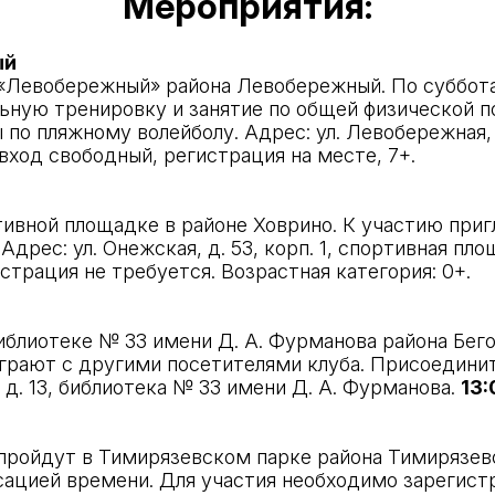
Мероприятия:
ый
 «Левобережный» района Левобережный. По суббота
ную тренировку и занятие по общей физической по
 по пляжному волейболу. Адрес: ул. Левобережная,
 вход свободный, регистрация на месте, 7+.
тивной площадке в районе Ховрино. К участию при
дрес: ул. Онежская, д. 53, корп. 1, спортивная пло
страция не требуется. Возрастная категория: 0+.
блиотеке № 33 имени Д. А. Фурманова района Бего
сыграют с другими посетителями клуба. Присоедин
, д. 13, библиотека № 33 имени Д. А. Фурманова.
13:
пройдут в Тимирязевском парке района Тимирязев
ацией времени. Для участия необходимо зарегистр