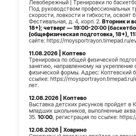
Левобережный | Тренировки по баскетб
Под руководством профессиональных тр
скорости, ловкости и гибкости, освоят 
Фестивальная, д. 4, корп. 2.
Вторник и в
18+); четверг — 19:00-20:00 (баскетбо
(общефизическая подготовка, 18+), 11:
сайте:
https://moysportrayon.timepad.ru/e
11.08.2026 | Коптево
Тренировка по общей физической подгот
занятию, направленному на укрепление
физической формы. Адрес: Коптевский бу
ссылке:
https://moysportrayon.timepad.ru/
лет.
12.08.2026 | Коптево
Выставка детских рисунков пройдет в 
младших школьников, выполненные аквар
35.
10:00
, регистрация по ссылке:
https:
12.08.2026 | Ховрино