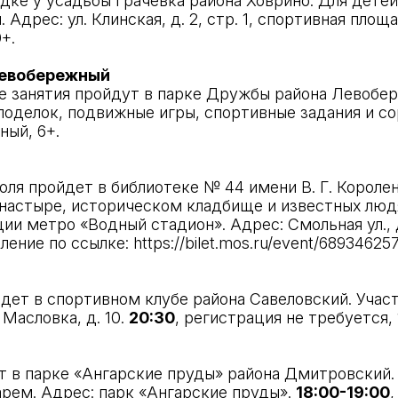
ке у усадьбы Грачевка района Ховрино. Для детей
Адрес: ул. Клинская, д. 2, стр. 1, спортивная площ
+.
 Левобережный
е занятия пройдут в парке Дружбы района Левобер
оделок, подвижные игры, спортивные задания и соре
ный, 6+.
оля пройдет в библиотеке № 44 имени В. Г. Короле
астыре, историческом кладбище и известных людях
и метро «Водный стадион». Адрес: Смольная ул., д.
мление по ссылке:
https://bilet.mos.ru/event/689346257
дет в спортивном клубе района Савеловский. Учас
Масловка, д. 10.
20:30
, регистрация не требуется, 
 в парке «Ангарские пруды» района Дмитровский.
рем. Адрес: парк «Ангарские пруды».
18:00-19:00
,