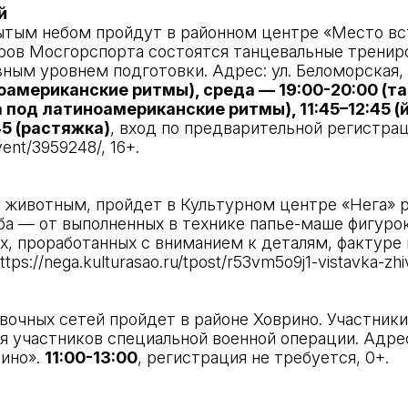
й
ытым небом пройдут в районном центре «Место вс
ов Мосгорспорта состоятся танцевальные трениров
ным уровнем подготовки. Адрес: ул. Беломорская, 
оамериканские ритмы), среда — 19:00-20:00 (т
 под латиноамериканские ритмы), 11:45–12:45 (й
45 (растяжка)
, вход по предварительной регистрац
vent/3959248/
, 16+.
 животным, пройдет в Культурном центре «Нега» 
ба — от выполненных в технике папье-маше фигур
, проработанных с вниманием к деталям, фактуре и
ttps://nega.kulturasao.ru/tpost/r53vm5o9j1-vistavka-zhi
очных сетей пройдет в районе Ховрино. Участники
 участников специальной военной операции. Адрес: у
ино».
11:00-13:00
, регистрация не требуется, 0+.