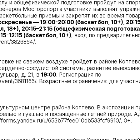
олу и общефизической подготовке пройдут на спо
енеров Мосгорспорта участники выполнят упражнен
баскетбольные приемы и закрепят их во время това
оскресенье — 19:00-20:00 (баскетбол, 10+), 20:
л, 18+), 20:15–21:15 (общефизическая подготовка,
15-12:15 (баскетбол, 10+)
, вход по предварительн
vent/3826864/
.
овке на свежем воздухе пройдет в районе Коптево
 сердечно-сосудистой системы, развитие выносли
львар, д. 21, в
19:00
. Регистрация по
event/3681166/
. Возрастные ограничения: для участн
Культурном центре района Коптево. В экспозиции 
елью и гуашью и посвященные летней природе. Адр
//forms.yandex.ru/u/653b77fee010db533fcf9910/
, 0+.