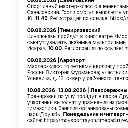
09.08.2026 |Савеловский
Спортивный мастер-класс с элементами
Савеловский. Гости смогут выполнять у
10.
11:45
. Регистрация по ссылке:
https:/
09.08.2026 |Тимирязевский
Кинопоказы пройдут в кинотеатре «Мос
смогут увидеть любимые мультфильмы, н
Искра».
10:00
. Регистрация по ссылке:
h
09.08.2026 |Аэропорт
Мастер-класс по летнему керлингу прой
России Виктория Фурманова; участники 
Усиевича, д. 12, сквер у районного цен
10.08.2026–13.08.2026 | Левобережны
Тренировки по ушу пройдут в парке Д
участники выполнят упражнения на разв
гимнастики. Занятия организованы совме
парк Дружбы.
Понедельник и четверг 
сайте:
https://moysportrayon.timepad.ru/e