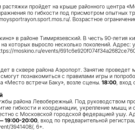
 растяжки пройдет на крыше районного центра «Ме
пражнения по гибкости под присмотром опытных тре
/moysportrayon.sport.mos.ru/
. Возрастное ограничение
кино» в районе Тимирязевский. В честь 90-летия 
а которых выросло несколько поколений. Адрес: ул.
ttps://moskino.ru/events/691c6e920f074f34a2682ce76
дет в сквере района Аэропорт. Занятие проведет 
смогут познакомиться с правилами игры и попробо
тра «Место встречи Баку», возле сцены.
18:00
, вход 
й
ружбы района Левобережный. Под руководством пр
итие гибкости и координации, укрепление мышц и
стно с Московской городской федерацией ушу. Адрес
— 19:00-20:00
, вход по предварительной регистра
vent/3941408/
, 6+.