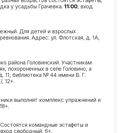
 разных возрастов состоятся эстафеты,
адка у усадьбы Грачевка.
11:00
, вход
ежный. Для детей и взрослых
внования. Адрес: ул. Флотская, д. 1А,
нко района Головинский. Участникам
, похороненных в селе Головино, а
 11, библиотека № 44 имени В. Г.
/
, 12+.
тники выполнят комплекс упражнений и
18+.
 Состоятся командные эстафеты и
 вход свободный, 6+.