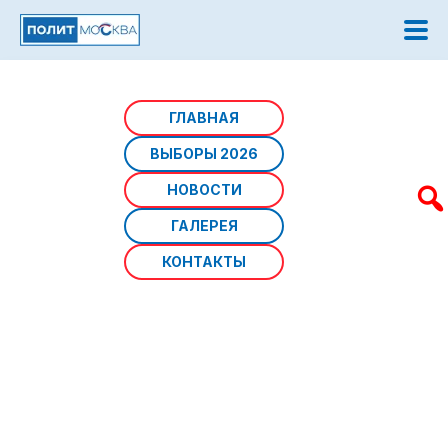
Главная
/
Афиша мероприятий
/
СВАО
ГЛАВНАЯ
ВЫБОРЫ 2026
СВАО
НОВОСТИ
ГАЛЕРЕЯ
КОНТАКТЫ
Источник фото:
Дата: 05 августа 2026 г
Мероприятия:
07.08.2026 | Южное Медведково
Спортивный фестиваль ко Дню физкультурника пройдет
на футбольном поле в районе Южное Медведково. Гости
смогут принять участие в соревнованиях по дартсу,