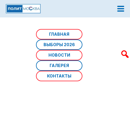
Главная
/
Афиша мероприятий
/
ВАО
ГЛАВНАЯ
ВЫБОРЫ 2026
ВАО
НОВОСТИ
ГАЛЕРЕЯ
КОНТАКТЫ
Источник фото:
Дата: 05 августа 2026 г
Мероприятия:
05.08.2026 | Восточное Измайлово
Памятная акция, посвященная годовщине Курской битвы,
пройдет в Саду ветеранов в районе Восточное
Измайлово. Гости смогут возложить цветы к